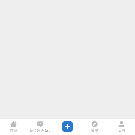
首頁
朵拉外送 tg：
發現
我的