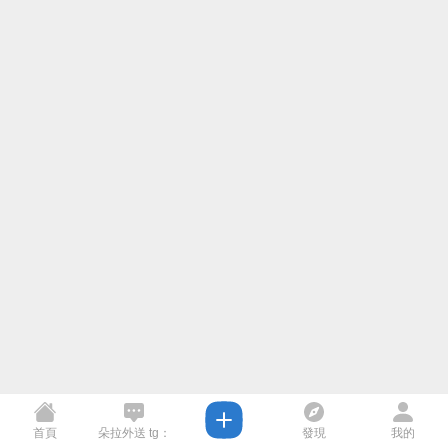
首頁
朵拉外送 tg：
發現
我的